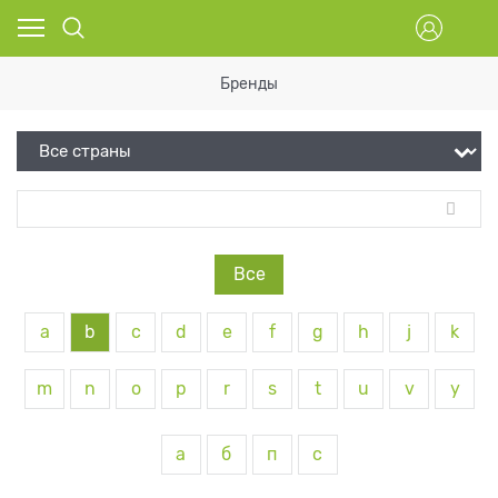
Бренды
Все
a
b
c
d
e
f
g
h
j
k
m
n
o
p
r
s
t
u
v
y
а
б
п
с