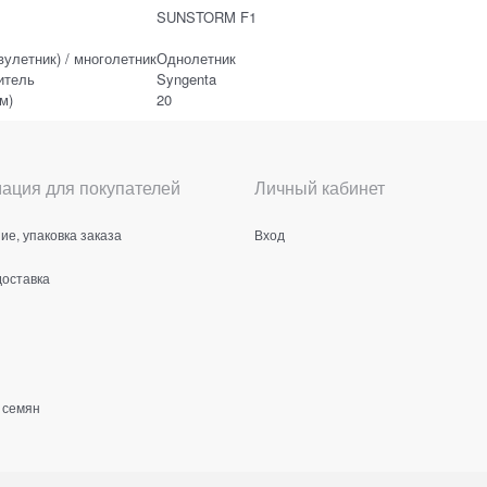
SUNSTORM F1
вулетник) / многолетник
Однолетник
итель
Syngenta
м)
20
ация для покупателей
Личный кабинет
е, упаковка заказа
Вход
доставка
 семян