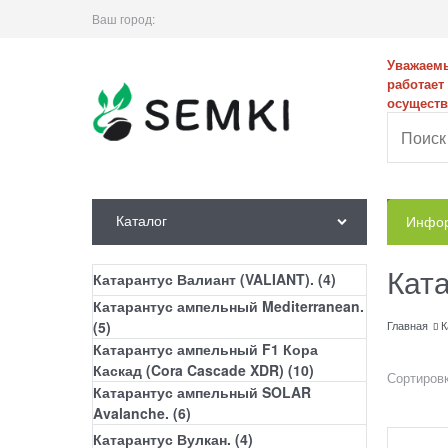
Ваш город:
Уважаемые
работает
осуществ
Каталог
Инфор
Кат
Катарантус Валиант (VALIANT).
(4)
Катарантус ампельный Mediterranean.
(5)
Главная
К
Катарантус ампельный F1 Кора
Каскад (Cora Cascade XDR)
(10)
Сортировк
Катарантус ампельный SOLAR
Avalanche.
(6)
Катарантус Вулкан.
(4)