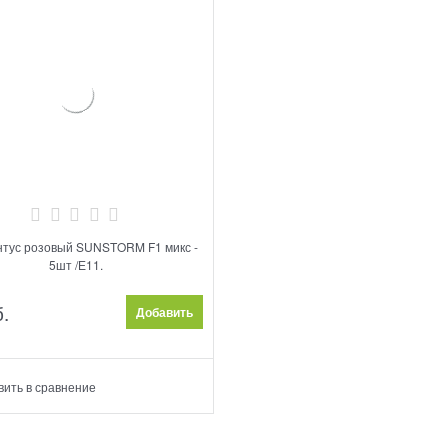
нтус розовый SUNSTORM F1 микс -
5шт /Е11.
.
Добавить
вить в сравнение